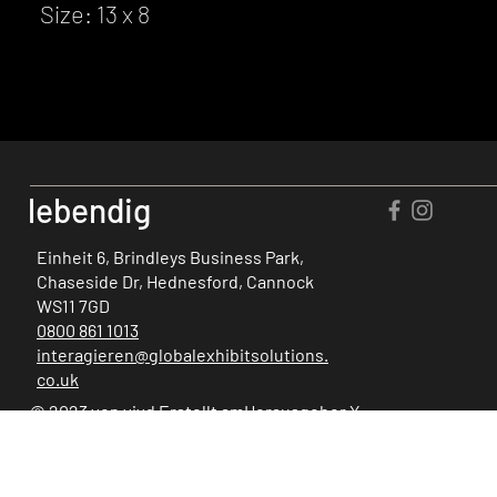
Size: 13 x 8
lebendig
Einheit 6, Brindleys Business Park,
Chaseside Dr, Hednesford, Cannock
WS11 7GD
0800 861 1013
interagieren@globalexhibitsolutions.
co.uk
© 2023 von vivd Erstellt am
Herausgeber X
.