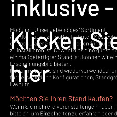
inklusive -
Klicken Si
Modular – Unser „lebendiges“ Sortiment​
Als Alternative zu maßgefertigten Messest
ein modularer Stand eine Option für Ausstell
zu installieren ist. Obwohl dies eine günstig
ein maßgefertigter Stand ist, können wir ei
hier
Erscheinungsbild bieten.
Modulare Stände sind wiederverwendbar un
für verschiedene Konfigurationen, Standg
Layouts.
Möchten Sie Ihren Stand kaufen?
Wenn Sie mehrere Veranstaltungen haben, 
bitte an, um Einzelheiten zu erfahren oder 