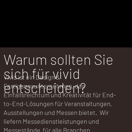
Warum sollten Sie
sich für vivid
Vivid ist ein Design &
entscheiden?
Fertigungsunternehmen, das
Einfallsreichtum und Kreativität für End-
to-End-Lösungen für Veranstaltungen,
Ausstellungen und Messen bietet. Wir
liefern Messedienstleistungen und
Messestände für alle Branchen.