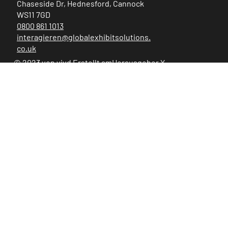
Chaseside Dr, Hednesford, Cannock
WS11 7GD
0800 861 1013
interagieren@globalexhibitsolutions.
co.uk
© 2023 von vivd Erstellt am
Herausgeber X
.